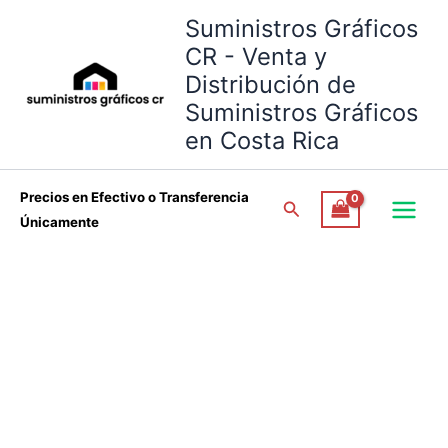
Botella
Omitir
Suministros Gráficos
Sublimable
e
Pajilla
CR - Venta y
ir
Infantil
Distribución de
al
Colores
Suministros Gráficos
contenido
500ML
cantidad
en Costa Rica
Precios en Efectivo o Transferencia
Buscar
Únicamente