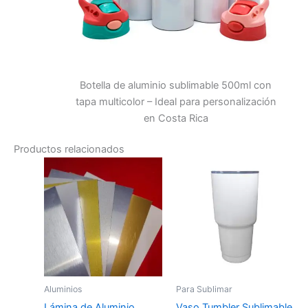
Botella de aluminio sublimable 500ml con
tapa multicolor – Ideal para personalización
en Costa Rica
Productos relacionados
Rango
This
de
product
precios:
has
₡700.00
a
multiple
₡2,900.00
variants.
The
options
may
Aluminios
Para Sublimar
be
Lámina de Aluminio
Vaso Tumbler Sublimable