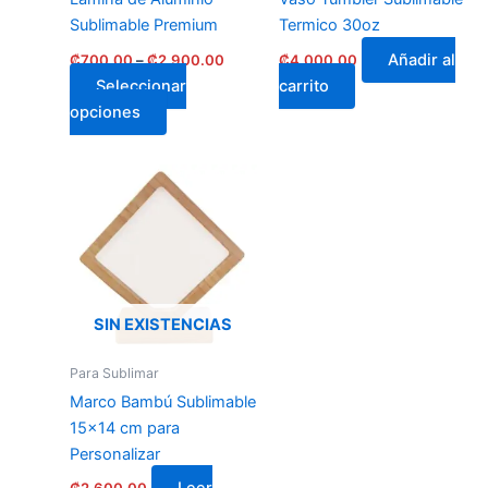
chosen
Sublimable Premium
Termico 30oz
on
Añadir al
₡
700.00
–
₡
2,900.00
₡
4,000.00
the
Seleccionar
carrito
product
opciones
page
SIN EXISTENCIAS
Para Sublimar
Marco Bambú Sublimable
15×14 cm para
Personalizar