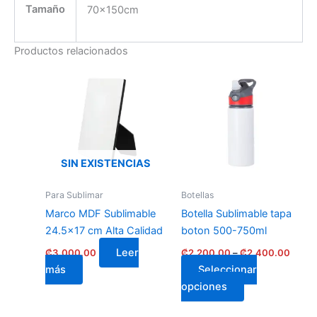
Tamaño
70x150cm
Productos relacionados
Rang
This
de
product
precio
has
₡2,20
a
multiple
₡2,4
variants.
The
SIN EXISTENCIAS
options
may
Para Sublimar
Botellas
be
Marco MDF Sublimable
Botella Sublimable tapa
chosen
24.5×17 cm Alta Calidad
boton 500-750ml
on
Leer
₡
3,000.00
₡
2,200.00
–
₡
2,400.00
the
más
Seleccionar
product
opciones
page