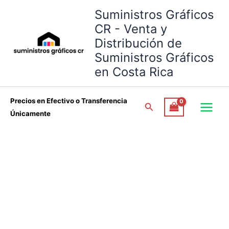
Toalla
Omitir
Rango
Suministros Gráficos
Paño
e
de
Sublimable
CR - Venta y
ir
precios:
Personalizable
Distribución de
al
₡1,600.00
cantidad
Suministros Gráficos
contenido
a
₡5,600.00
en Costa Rica
Precios en Efectivo o Transferencia
Buscar
Únicamente