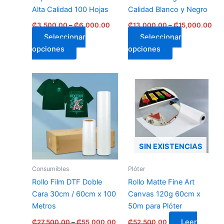
chosen
chosen
Alta Calidad 100 Hojas
Calidad Blanco y Negro
on
on
₡
3,500.00
–
₡
6,000.00
₡
13,000.00
–
₡
15,000.00
the
the
Seleccionar
Seleccionar
product
product
opciones
opciones
page
page
Rango
This
de
product
precios:
has
₡27,500.00
a
multiple
₡55,000.00
variants.
The
SIN EXISTENCIAS
options
may
Consumibles
Plóter
be
Rollo Film DTF Doble
Rollo Matte Fine Art
chosen
Cara 30cm / 60cm x 100
Canvas 120g 60cm x
on
Metros
50m para Plóter
the
Leer
₡
27,500.00
–
₡
55,000.00
₡
52,500.00
product