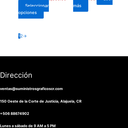
Seleccionar
más
page
opciones
1
2
→
Dirección
ventas@suministrosgraficoscr.com
150 Oeste de la Corte de Justicia, Alajuela, CR
+506 88674902
Lunes a sábado de 9 AM a 5 PM