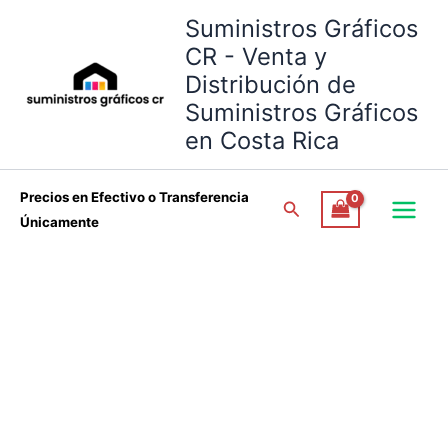
Cinta
Omitir
Rango
Suministros Gráficos
Térmica
e
de
para
CR - Venta y
ir
precios:
Sublimación
Distribución de
al
₡1,200.00
Alta
Suministros Gráficos
contenido
a
Resistencia
cantidad
₡1,800.00
en Costa Rica
Precios en Efectivo o Transferencia
Buscar
Únicamente