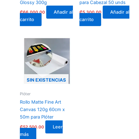
Glossy 300g
para Cabezal 50 unds
Añadir al
Añadir al
₡
66,000.00
₡
5,300.00
carrito
carrito
SIN EXISTENCIAS
Plóter
Rollo Matte Fine Art
Canvas 120g 60cm x
50m para Plóter
Leer
₡
52,500.00
más