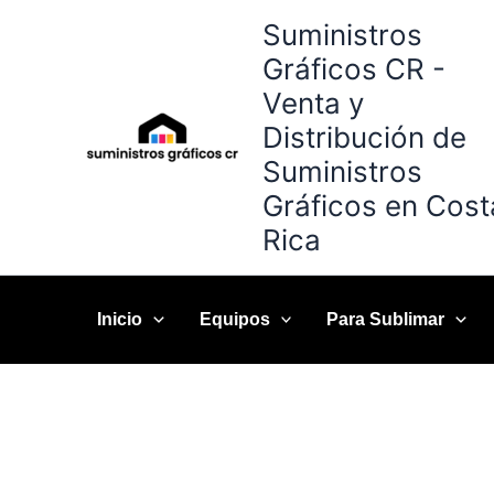
Omitir
Suministros
e
Gráficos CR -
ir
Venta y
al
contenido
Distribución de
Suministros
Gráficos en Cost
Rica
Inicio
Equipos
Para Sublimar