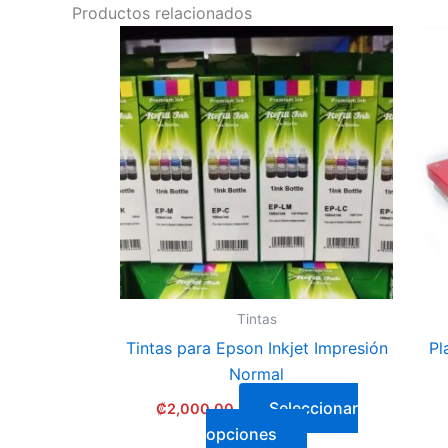
Productos relacionados
This
product
has
multiple
variants.
The
options
may
be
chosen
on
Tintas
the
Tintas para Epson Inkjet Impresión
Pl
product
Normal
page
Seleccionar
₡
2,000.00
opciones