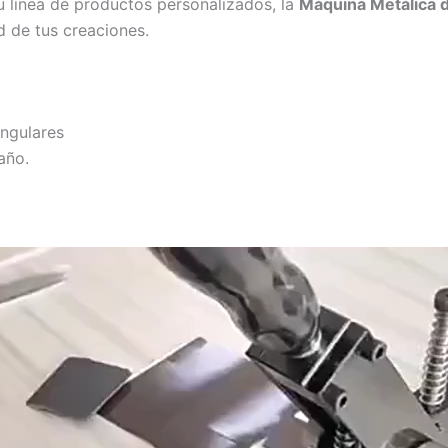
u línea de productos personalizados, la
Máquina Metálica 
d de tus creaciones.
ngulares
año.