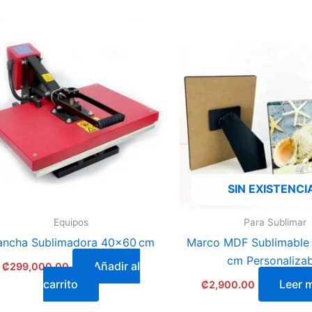
SIN EXISTENCI
Equipos
Para Sublimar
ancha Sublimadora 40×60 cm
Marco MDF Sublimable 
cm Personalizab
Añadir al
₡
299,000.00
carrito
Leer 
₡
2,900.00