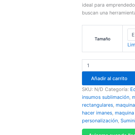
ideal para emprendedor
buscan una herramienta 
Tamaño
Lim
Añadir al carrito
SKU:
N/D
Categoría:
E
insumos sublimación
,
m
rectangulares
,
maquina
hacer imanes
,
maquina
personalización
,
Sumini