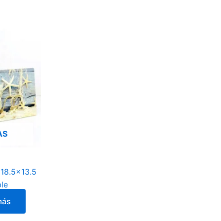
AS
18.5×13.5
le
más