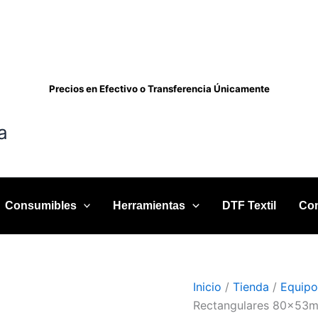
Máquina
Metálica
para
Magnetos
Rectangulares
80x53mm
Precios en Efectivo o Transferencia Únicamente
y
90x65mm
cantidad
a
Consumibles
Herramientas
DTF Textil
Con
Inicio
/
Tienda
/
Equipo
Rectangulares 80x5