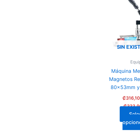
SIN EXIS
Equi
Máquina Met
Magnetos Re
80x53mm y
₡
316,1
₡
333,9
Sele
opcion