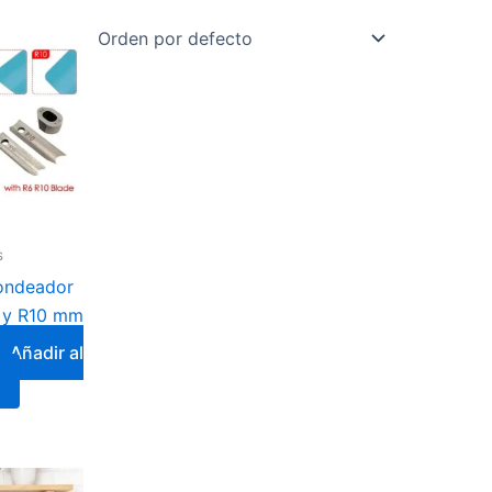
s
ondeador
 y R10 mm
Añadir al
Rango
This