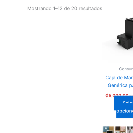
Mostrando 1–12 de 20 resultados
Consum
Caja de Man
Genérica p
₡
5,000.00
–
Sele
opcion