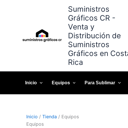
Omitir
Suministros
e
Gráficos CR -
ir
Venta y
al
contenido
Distribución de
Suministros
Gráficos en Cost
Rica
Inicio
Equipos
Para Sublimar
Inicio
/
Tienda
/ Equipos
Equipos