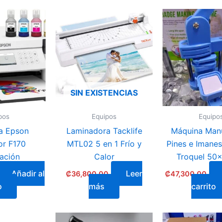
SIN EXISTENCIAS
pos
Equipos
Equipo
a Epson
Laminadora Tacklife
Máquina Manu
or F170
MTL02 5 en 1 Frío y
Pines e Imane
ación
Calor
Troquel 5
Añadir al
Leer
₡
36,800.00
₡
47,300.00
o
más
carrito
Rango
Rango
This
This