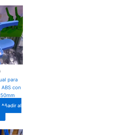
s
al para
s ABS con
0x50mm
Añadir al