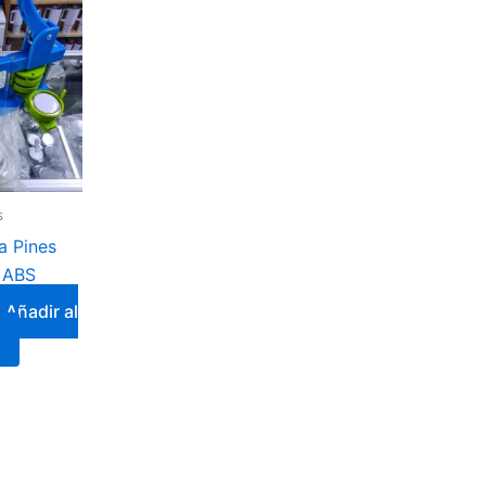
s
a Pines
 ABS
Añadir al