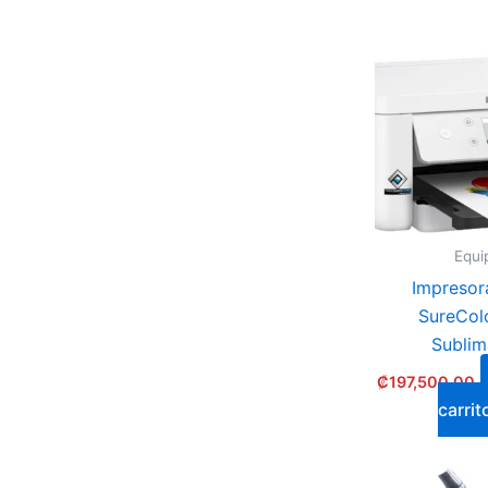
Equi
Impresor
SureCol
Sublim
₡
197,500.00
carrit