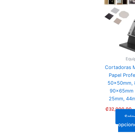
Equi
Cortadoras M
Papel Profe
50x50mm, 
90x65mm y
25mm, 44
₡
32,000.00
–
Sele
opcion