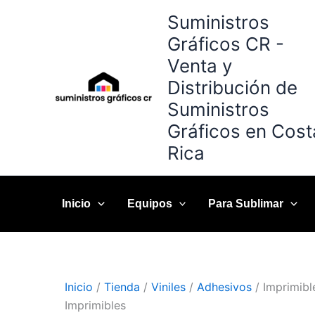
Omitir
Suministros
e
Gráficos CR -
ir
Venta y
al
contenido
Distribución de
Suministros
Gráficos en Cost
Rica
Inicio
Equipos
Para Sublimar
Inicio
/
Tienda
/
Viniles
/
Adhesivos
/ Imprimibl
Imprimibles